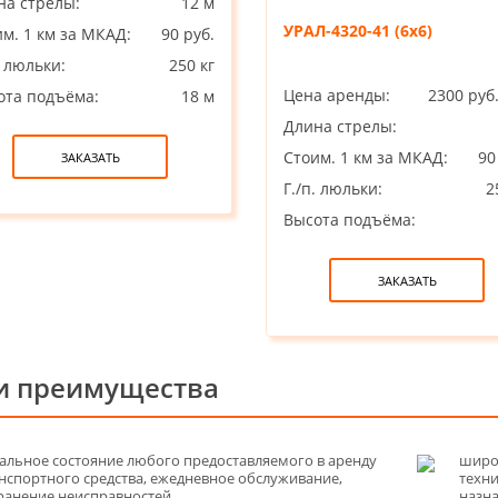
на стрелы:
12 м
УРАЛ-4320-41 (6х6)
м. 1 км за МКАД:
90 руб.
. люльки:
250 кг
Цена аренды:
2300 руб
ота подъёма:
18 м
Длина стрелы:
Стоим. 1 км за МКАД:
90
ЗАКАЗАТЬ
Г./п. люльки:
2
Высота подъёма:
ЗАКАЗАТЬ
 преимущества
альное состояние любого предоставляемого в аренду
широк
нспортного средства, ежедневное обслуживание,
техн
ранение неисправностей.
назн