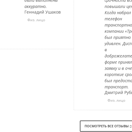
были выполнены
срочности все
аккуратно.
повышали це
Геннадий Ушаков
Когда набрал
телефон
Физ. лицо
транспортн
компании «Тр
был приятно
удивлен. Дис
в
доброжелате
форме приня
заявку и в оч
короткие сро
был предост
транспорт.
Дмитрий Руб
Физ. лицо
ПОСМОТРЕТЬ ВСЕ ОТЗЫВЫ