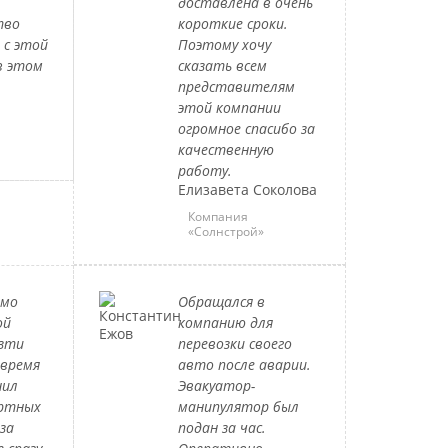
доставлена в очень
тво
короткие сроки.
 с этой
Поэтому хочу
в этом
сказать всем
представителям
этой компании
огромное спасибо за
качественную
работу.
Елизавета Соколова
Компания
«Солнстрой»
имо
Обращался в
ой
компанию для
езти
перевозки своего
 время
авто после аварии.
нил
Эвакуатор-
ортных
манипулятор был
за
подан за час.