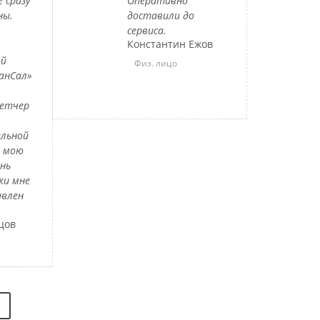
 сразу
Оперативно
ны.
доставили до
сервиса.
Константин Ежов
ой
Физ. лицо
анСал»
петчер
льной
л мою
ень
ки мне
авлен
цов