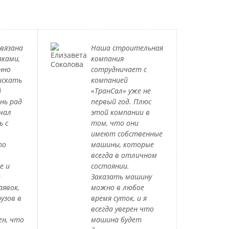
вязана
Наша строительная
зками,
компания
нно
сотрудничает с
искать
компанией
й
«ТранСал» уже не
нь рад
первый год. Плюс
чал
этой компании в
ь с
том, что они
имеют собственные
то
машины, которые
всегда в отличном
е и
состоянии.
е
Заказать машину
аявок,
можно в любое
узов в
время суток, и я
всегда уверен что
ен, что
машина будет