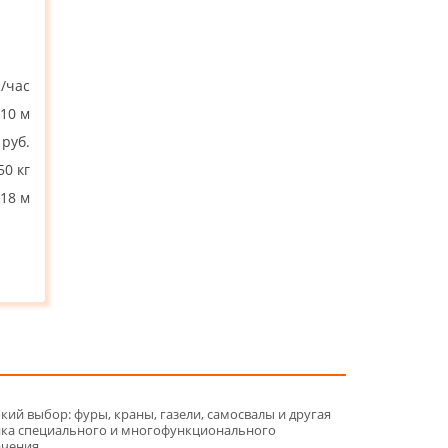
./час
10 м
 руб.
50 кг
18 м
ий выбор: фуры, краны, газели, самосвалы и другая
ика специального и многофункционального
ачения.