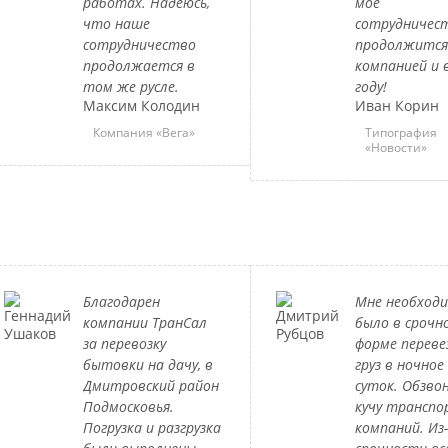
работах. Надеюсь,
мое
что наше
сотрудничес
сотрудничество
продолжится
продолжается в
компанией и 
том же русле.
году!
Максим Колодин
Иван Корин
Компания «Вега»
Типография
«Новости»
Благодарен
Мне необход
компании ТранСал
было в срочн
за перевозку
форме перев
бытовки на дачу, в
груз в ночное
Дмитровский район
суток. Обзво
Подмосковья.
кучу трансп
Погрузка и разгрузка
компаний. Из-