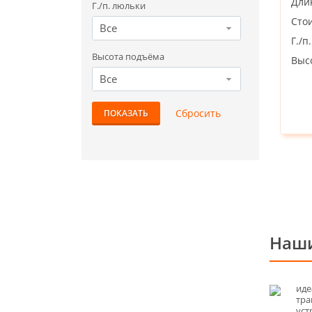
Дли
Г./п. люльки
Стои
Все
Г./п
Высота подъёма
Выс
Все
Наши
иде
тра
уст