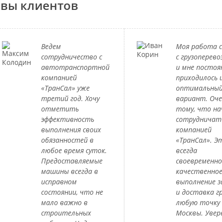
вы клиентов
Ведем
Моя работа с
сотрудничество с
с грузоперево
автотранспортной
и мне постоя
компанией
приходилось 
«ТранСал» уже
оптимальны
третий год. Хочу
вариант. Оче
отметить
тому, что на
эффективность
сотрудничат
выполнения своих
компанией
обязанностей в
«ТранСал». Э
любое время суток.
всегда
Предоставляемые
своевременно
машины всегда в
качественно
исправном
выполнение з
состоянии, что не
и доставка гр
мало важно в
любую точку
строительных
Москвы. Увер