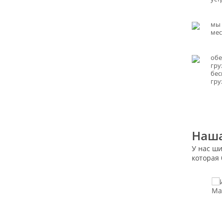
мы 
мес
обе
гру
бес
гру
Наша
У нас ш
которая 