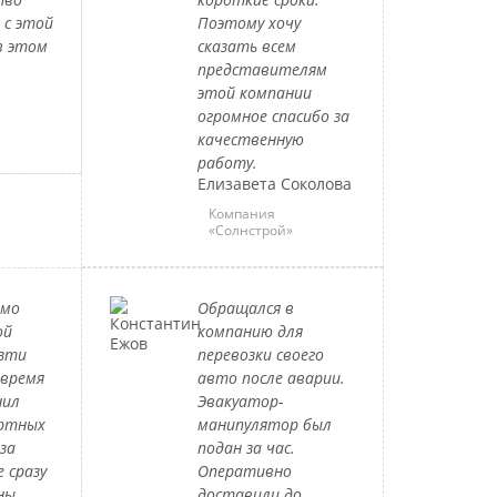
 с этой
Поэтому хочу
в этом
сказать всем
представителям
этой компании
огромное спасибо за
качественную
работу.
Елизавета Соколова
Компания
«Солнстрой»
имо
Обращался в
ой
компанию для
езти
перевозки своего
 время
авто после аварии.
нил
Эвакуатор-
ортных
манипулятор был
за
подан за час.
 сразу
Оперативно
ны.
доставили до