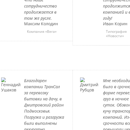
сотрудничество
продолжится
продолжается в
компанией и 
том же русле.
году!
Максим Колодин
Иван Корин
Компания «Вега»
Типография
«Новости»
Благодарен
Мне необход
компании ТранСал
было в срочн
за перевозку
форме перев
бытовки на дачу, в
груз в ночное
Дмитровский район
суток. Обзво
Подмосковья.
кучу трансп
Погрузка и разгрузка
компаний. Из-
были выполнены
срочности все
аккуратно.
повышали це