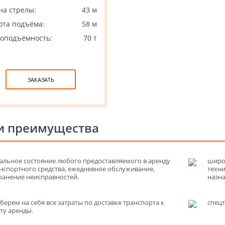
на стрелы:
43 м
ота подъёма:
58 м
зоподъёмность:
70 т
ЗАКАЗАТЬ
 преимущества
альное состояние любого предоставляемого в аренду
широк
нспортного средства, ежедневное обслуживание,
техн
ранение неисправностей.
назн
берем на себя все затраты по доставке транспорта к
спец
ту аренды.