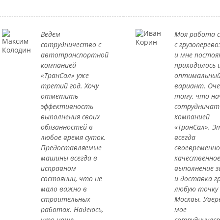
Ведем
Моя работа с
сотрудничество с
с грузоперево
автотранспортной
и мне постоя
компанией
приходилось 
«ТранСал» уже
оптимальны
третий год. Хочу
вариант. Оче
отметить
тому, что на
эффективность
сотрудничат
выполнения своих
компанией
обязанностей в
«ТранСал». Э
любое время суток.
всегда
Предоставляемые
своевременно
машины всегда в
качественно
исправном
выполнение з
состоянии, что не
и доставка гр
мало важно в
любую точку
строительных
Москвы. Увер
работах. Надеюсь,
мое
что наше
сотрудничес