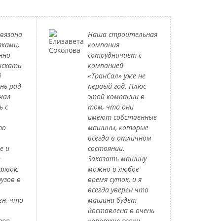
вязана
Наша строительная
зками,
компания
нно
сотрудничает с
искать
компанией
й
«ТранСал» уже не
нь рад
первый год. Плюс
чал
этой компании в
ь с
том, что они
имеют собственные
то
машины, которые
всегда в отличном
е и
состоянии.
е
Заказать машину
аявок,
можно в любое
узов в
время суток, и я
всегда уверен что
ен, что
машина будет
доставлена в очень
тво
короткие сроки.