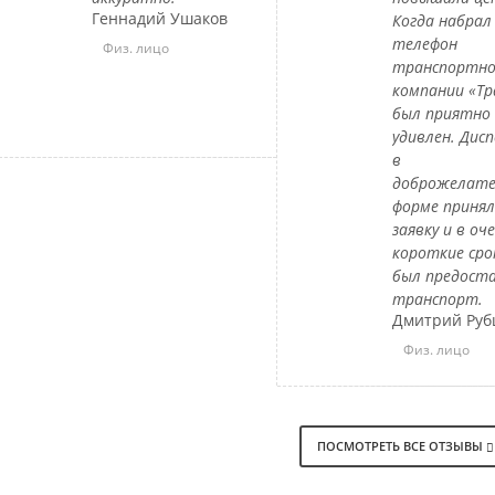
Геннадий Ушаков
Когда набрал
телефон
Физ. лицо
транспортн
компании «Тр
был приятно
удивлен. Дис
в
доброжелате
форме приня
заявку и в оч
короткие сро
был предост
транспорт.
Дмитрий Руб
Физ. лицо
ПОСМОТРЕТЬ ВСЕ ОТЗЫВЫ