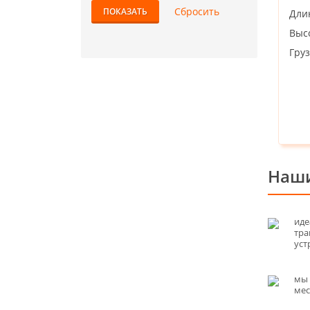
Дли
Выс
Гру
Наши
иде
тра
уст
мы 
мес