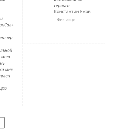
сервиса.
Константин Ежов
ой
Физ. лицо
анСал»
петчер
льной
л мою
ень
ки мне
авлен
цов