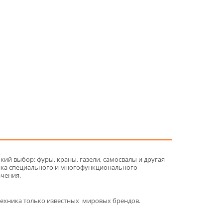
ий выбор: фуры, краны, газели, самосвалы и другая
ика специального и многофункционального
ачения.
техника только известных мировых брендов.