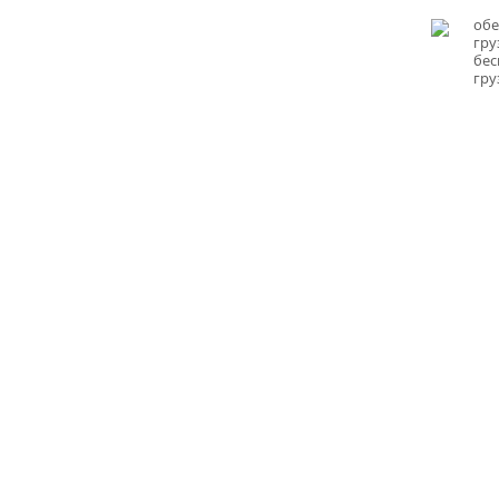
обе
гру
бес
гру