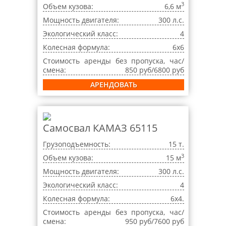
3
Объем кузова:
6,6 м
Мощность двигателя:
300 л.с.
Экологический класс:
4
Колесная формула:
6x6
Стоимость аренды без пропуска, час/
смена:
850 руб/6800 руб
АРЕНДОВАТЬ
Самосвал КАМАЗ 65115
Грузоподъемность:
15 т.
3
Объем кузова:
15 м
Мощность двигателя:
300 л.с.
Экологический класс:
4
Колесная формула:
6x4.
Стоимость аренды без пропуска, час/
смена:
950 руб/7600 руб