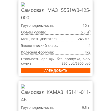
Самосвал МАЗ 5551W3-425-
000
Грузоподъемность:
10 т.
3
Объем кузова:
5,5 м
Мощность двигателя:
245 л.с.
Экологический класс:
4
Колесная формула:
4x2
Стоимость аренды без пропуска, час/
смена:
850 руб/6800 руб
АРЕНДОВАТЬ
Самосвал КАМАЗ 45141-011-
46
Грузоподъемность:
9,5 т.