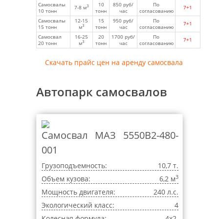
Самосвалы
10
850 руб/
По
3
7-8 м
7+1
10 тонн
тонн
час
согласованию
Самосвалы
12-15
15
950 руб/
По
7+1
3
15 тонн
м
тонн
час
согласованию
Самосвал
16-25
20
1700 руб/
По
7+1
3
20 тонн
м
тонн
час
согласованию
Скачать прайс цен на аренду самосвала
Автопарк самосвалов
Самосвал МАЗ 5550B2-480-
001
Грузоподъемность:
10,7 т.
3
Объем кузова:
6,2 м
Мощность двигателя:
240 л.с.
Экологический класс:
4
Колесная формула:
4x2.