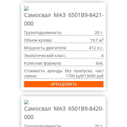
Самосвал МАЗ 6501B9-8421-
000
Грузоподъемность:
20 т.
3
Объем кузова:
19,7 м
Мощность двигателя:
412 л.с.
Экологический класс:
4
Колесная формула:
6x4.
Стоимость аренды без пропуска, час/
смена:
1700 руб/13600 руб
АРЕНДОВАТЬ
Самосвал МАЗ 6501В9-8420-
000
Грузоподъемность:
20 т.