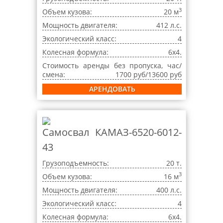
3
Объем кузова:
20 м
Мощность двигателя:
412 л.с.
Экологический класс:
4
Колесная формула:
6x4.
Стоимость аренды без пропуска, час/
смена:
1700 руб/13600 руб
АРЕНДОВАТЬ
Самосвал КАМАЗ-6520-6012-
43
Грузоподъемность:
20 т.
3
Объем кузова:
16 м
Мощность двигателя:
400 л.с.
Экологический класс:
4
Колесная формула:
6x4.