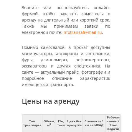
Звоните или воспользуйтесь онлайн-
формой, чтобы заказать самосвалы в
аренду на длительный или короткий срок.
Также мы принимаем заявки по
электронной почте:
infotransal@mail.ru
.
Помимо самосвалов, в прокат доступны
манипуляторы, автокраны и автовышки,
фуры, длинномеры, рефрижераторы,
экскаваторы и другая спецтехника. На
сайте — актуальный прайс, фотографии и
подробное описание характеристик
имеющегося транспорта.
Цены на аренду
Рабочая
Тип
Объем,
Г/п,
Цена без
Стоимость 1
смена +
3
транспорта
м
тонн
пропуска
км за МКАД
1 час
подачи