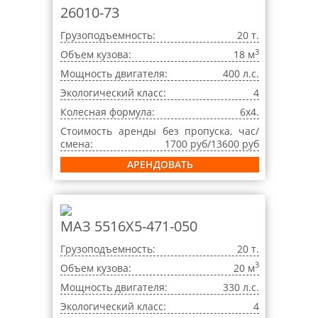
26010-73
Грузоподъемность:
20 т.
3
Объем кузова:
18 м
Мощность двигателя:
400 л.с.
Экологический класс:
4
Колесная формула:
6x4.
Стоимость аренды без пропуска, час/
смена:
1700 руб/13600 руб
АРЕНДОВАТЬ
МАЗ 5516X5-471-050
Грузоподъемность:
20 т.
3
Объем кузова:
20 м
Мощность двигателя:
330 л.с.
Экологический класс:
4