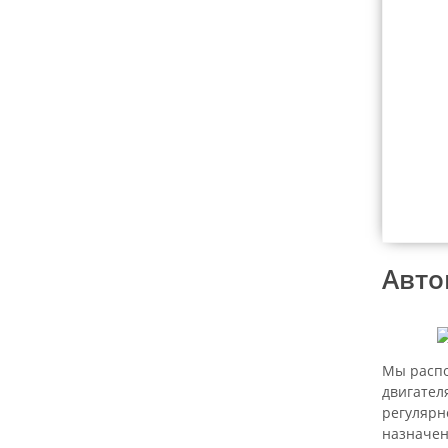
Авто
Мы распо
двигател
регулярн
назначе