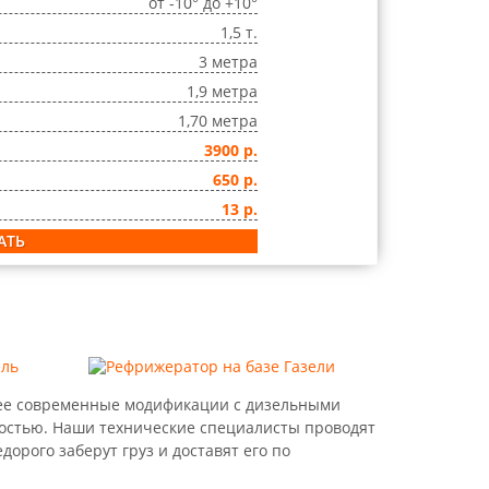
от -10° до +10°
1,5 т.
3 метра
1,9 метра
1,70 метра
3900 р.
650 р.
13 р.
АТЬ
лее современные модификации с дизельными
остью. Наши технические специалисты проводят
орого заберут груз и доставят его по