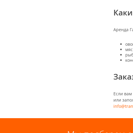
Каки
Аренда Г
ово
мяс
рыб
кон
Зака
Если вам
или запо
info@tran