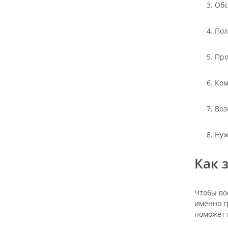
Обс
Пол
Про
Ком
Воз
Нуж
Как 
Чтобы во
именно г
поможет 