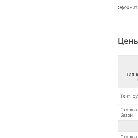
Оформите
Цены
Тип 
Тент, ф
Газель 
базой
Газель-