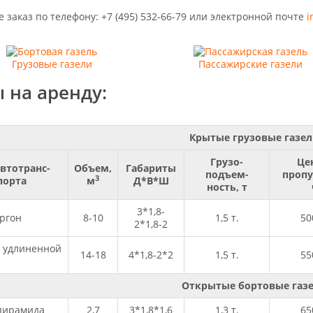
 заказ по телефону: +7 (495) 532-66-79 или электронной почте
i
Грузовые газели
Пассажирские газели
 на аренду:
Крытые грузовые газе
Грузо-
Це
автотранс-
Объем,
Габариты
подъем-
пропу
3
порта
м
Д*В*Ш
ность, т
3*1,8-
ургон
8-10
1,5 т.
50
2*1,8-2
с удлиненной
14-18
4*1,8-2*2
1,5 т.
55
Открытые бортовые газ
пирамида
2,7
3*1,8*1,6
1,3 т.
65