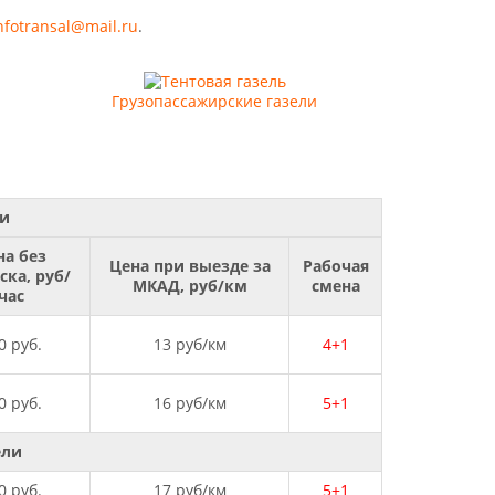
nfotransal@mail.ru
.
Грузопассажирские газели
ли
на без
Цена при выезде за
Рабочая
ска, руб/
МКАД, руб/км
смена
час
0 руб.
13 руб/км
4+1
0 руб.
16 руб/км
5+1
ели
0 руб.
17 руб/км
5+1