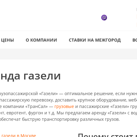
ЦЕНЫ
О КОМПАНИИ
СТАВКИ НА МЕЖГОРОД
В
нда газели
рузопассажирской «Газели» — оптимальное решение, если нуж
 пассажирскую перевозку, доставить крупное оборудование, меб
е компании «ТранСал» —
грузовые
и пассажирские «Газели» гру
нт, евротент, фургон и т.д. Мы предлагаем аренду «Газели» с в
обеспечат быструю транспортировку различных грузов.
Почему стоит 