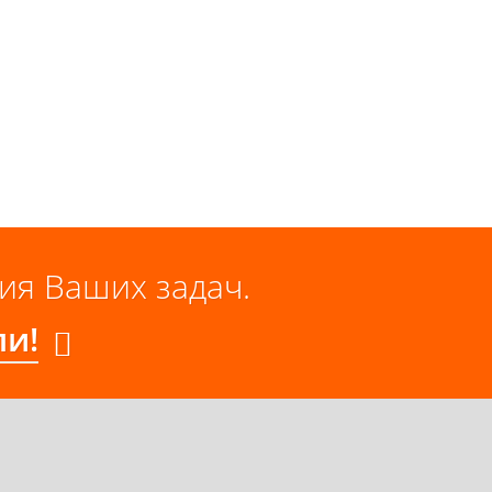
я Ваших задач.
ли!