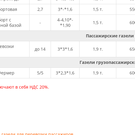
бортовая
2,7
3*-*1,6
1,5 т.
55
борт с
4-4,10*-
-
1,5 т.
60
ной базой
*1,90
Пассажирские газели
евозки
до 14
3*3*1,6
1,9 т.
65
Газели грузопассажирск
Фермер
5/5
3*2,3*1,6
1,9 т.
60
ючают в себя НДС 20%.