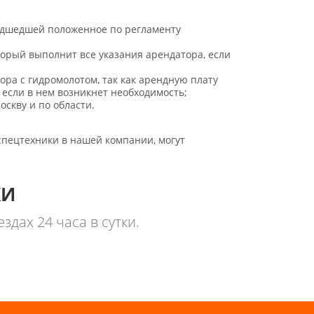
едшедшей положенное по регламенту
рый выполнит все указания арендатора, если
ра с гидромолотом, так как арендную плату
 если в нем возникнет необходимость;
скву и по области.
пецтехники в нашей компании, могут
КИ
здах 24 часа в сутки.