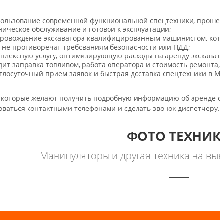
ользование современной функциональной спецтехники, прош
ническое обслуживание и готовой к эксплуатации;
ровождение экскаватора квалифицированным машинистом, кото
 не противоречат требованиям безопасности или ПДД;
плексную услугу, оптимизирующую расходы на аренду экскавато
дит заправка топливом, работа оператора и стоимость ремонта,
глосуточный прием заявок и быстрая доставка спецтехники в Мо
 которые желают получить подробную информацию об аренде с
оваться контактными телефонами и сделать звонок диспетчеру.
ФОТО ТЕХНИ
Манипуляторы и другая техника на вые