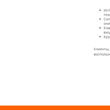
Исп
тех
Соп
они
Ком
вхо
Кру
Клиенты,
воспольз