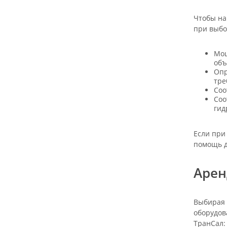
Чтобы на
при выбо
Мощ
объ
Опр
тре
Соо
Соо
гид
Если при
помощь д
Арен
Выбирая 
оборудов
ТранСал: