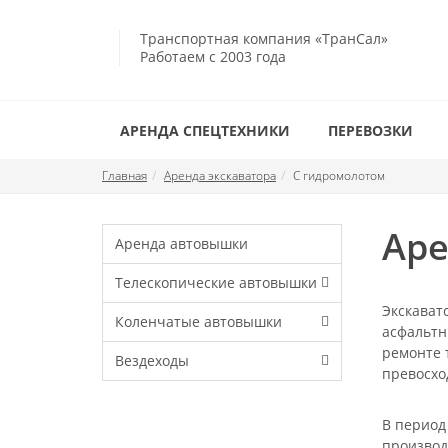
Транспортная компания «ТранСал»
Работаем с 2003 года
АРЕНДА СПЕЦТЕХНИКИ
ПЕРЕВОЗКИ
Главная
Аренда экскаватора
С гидромолотом
Аре
Аренда автовышки
Телескопические автовышки
Экскават
Коленчатые автовышки
асфальтн
ремонте 
Вездеходы
превосхо
В период
производ