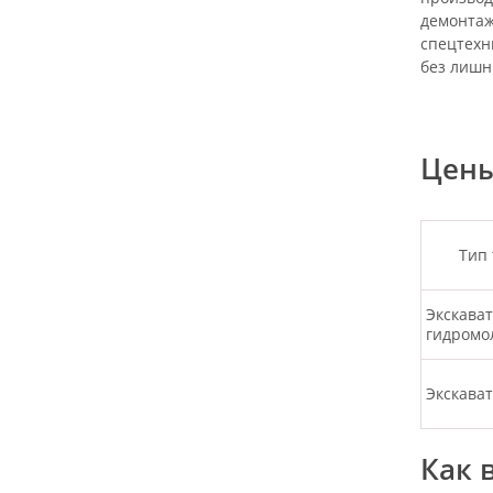
демонтаж
спецтехн
без лишн
Цены
Тип
Экскават
гидромо
Экскават
Как 