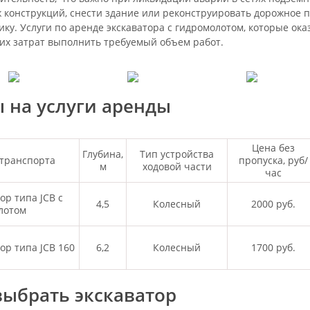
 конструкций, снести здание или реконструировать дорожное п
ику. Услуги по аренде экскаватора с гидромолотом, которые ок
их затрат выполнить требуемый объем работ.
 на услуги аренды
Цена без
Глубина,
Тип устройства
 транспорта
пропуска, руб/
м
ходовой части
час
ор типа JCB с
4,5
Колесный
2000 руб.
лотом
ор типа JCB 160
6,2
Колесный
1700 руб.
выбрать экскаватор