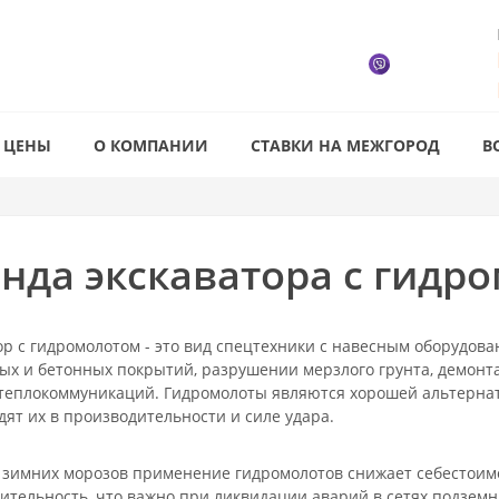
ЦЕНЫ
О КОМПАНИИ
СТАВКИ НА МЕЖГОРОД
В
нда экскаватора с гидр
ор с гидромолотом - это вид спецтехники с навесным оборудов
ых и бетонных покрытий, разрушении мерзлого грунта, демонта
теплокоммуникаций. Гидромолоты являются хорошей альтерна
дят их в производительности и силе удара.
 зимних морозов применение гидромолотов снижает себестоим
ительность, что важно при ликвидации аварий в сетях подземн